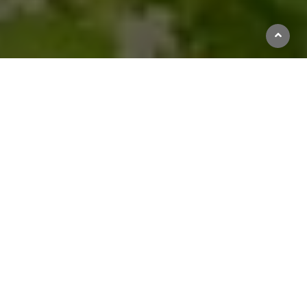
Beställ god och vällagad mat online hos Ljusstadens Pizzeria (Kalmar). Se vår meny, ta del
av unika erbjudanden och njut av rätter för alla smaker.
Öppettider
Avhämtning
Måndag - Söndag
11:00 - 20:40
Vill du komma i kontakt med oss?